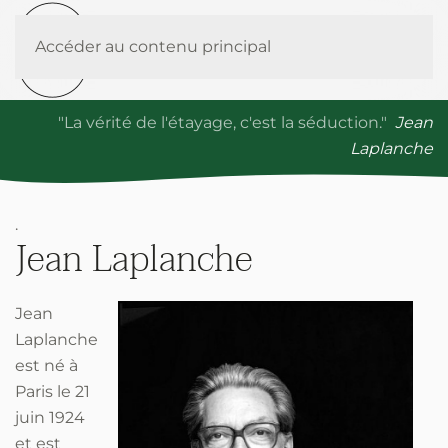
Accéder au contenu principal
"La vérité de l'étayage, c'est la séduction."
Jean
Laplanche
.
Jean Laplanche
Jean
Laplanche
est né à
Paris le 21
juin 1924
et est