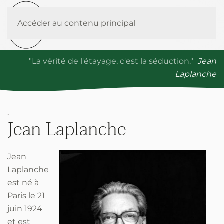
Accéder au contenu principal
"La vérité de l'étayage, c'est la séduction."
Jean
Laplanche
.
Jean Laplanche
Jean
Laplanche
est né à
Paris le 21
juin 1924
et est